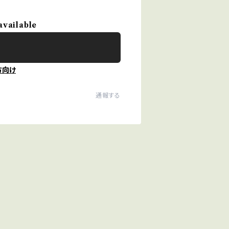
available
方向け
通報する