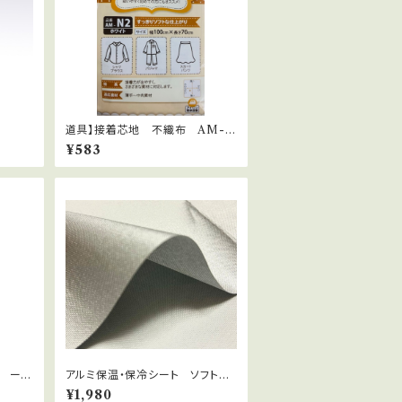
道具】接着芯地 不織布 AM-Ｎ
2
¥583
o ーお
アルミ保温・保冷シート ソフトタ
使った
イプ
¥1,980