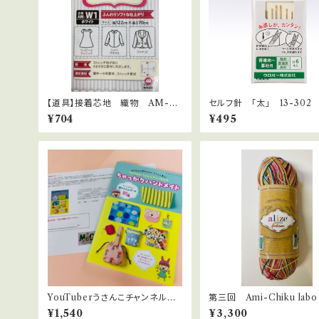
【道具】接着芯地 織物 AM-W
セルフ針 「太」 13-302
1
¥704
¥495
YouTuberうさんこチャンネル
第三回 Ami-Chiku lab
の ”ちゃっかりハンドメイド”
ぱんつ編ー 欧州の毛糸を
¥1,540
¥3,300
数量限定３０個